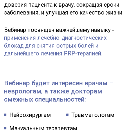
Программа
1
Цели и задачи локально –
инъекционной терапии
2
Показания и противопоказания к
локально- инъекционному лечению
Оценка результата от
3
проведенной блокады
Фармакология ЛС, применяемых
4
для лечебных блокад
Возможные осложнения,
5
побочные действия
Блокада VS PRP-терапия
6
7
Сравнительная характеристика