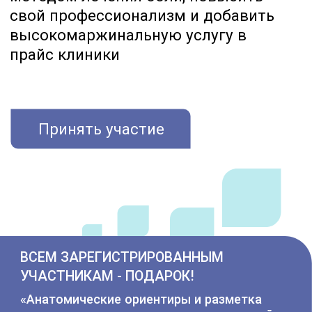
Принять участие
ВСЕМ ЗАРЕГИСТРИРОВАННЫМ
УЧАСТНИКАМ - ПОДАРОК!
«Анатомические ориентиры и разметка
для проведения локально-инъекционной
терапии при болях в спине»
Цель
вебинара
Самая частая жалоба пациента на приеме у
невролога - это боль.
Пожалуй, самый
эффективный способ купирования острой
боли – это локально-инъекционное лечение,
известное пациентам и врачам как блокада.