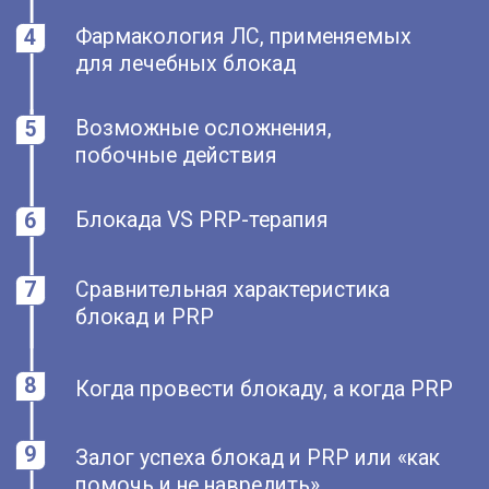
Мухамедов Денис Юсупович
Врач- невролог, вертебролог.
Стаж работы 12 лет.
Главный врач «Неврологической
клиники» г. Белгород.
Ведущий эксперт «Академии
регенеративной медицины доктора
Рената Ахмерова»