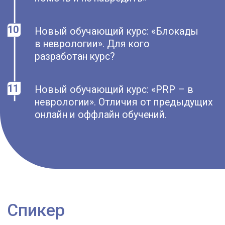
Член обществ и ассоциаций:
- Российское общество по изучению
боли (РОИБ);
- Европейская федерации боли (EFIC);
- Международное общество головной
боли (IHS);
- Международная ассоциация
по лечению боли (IASP).
Автор курса:
«PRP– терапия в лечении
болевых синдромов «от мышц шеи до
плантарного фасциита»
Принять участие