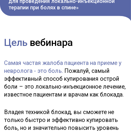
Владея техникой блокад, вы сможете не
только быстро и эффективно купировать
боль, но и значительно повысить уровень
доверия пациента к врачу, сокращая сроки
заболевания, и улучшая его качество жизни.
Вебинар посвящен важнейшему навыку -
применения лечебно-диагностических
блокад для снятия острых болей и
дальнейшего лечения PRP-терапией.
Вебинар будет интересен врачам –
неврологам, а также докторам
смежных специальностей:
Нейрохирургам
Травматологам
Мануальным терапевтам