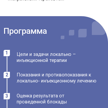
блокад и PRP
8
Когда провести блокаду, а когда PRP
9
Залог успеха блокад и PRP или «как
помочь и не навредить»
10
Новый обучающий курс: «Блокады
в неврологии». Для кого
разработан курс?
11
Новый обучающий курс: «PRP – в
неврологии». Отличия от предыдущих
онлайн и оффлайн обучений.
Спикер