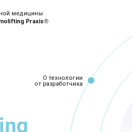
вной медицины
molifting Praxis®
О технологии
от разработчика
ing